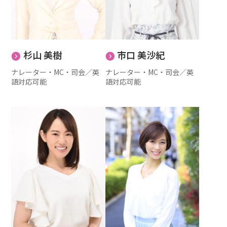
杉山 美樹
市口 美沙紀
ナレーター・MC・司会
／
英
ナレーター・MC・司会
／
英
語対応可能
語対応可能